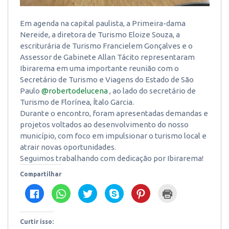
Em agenda na capital paulista, a Primeira-dama
Nereide, a diretora de Turismo Eloize Souza, a
escriturária de Turismo Francielem Gonçalves e o
Assessor de Gabinete Allan Tácito representaram
Ibirarema em uma importante reunião com o
Secretário de Turismo e Viagens do Estado de São
Paulo
@robertodelucena
, ao lado do secretário de
Turismo de Florínea, Ítalo Garcia.
Durante o encontro, foram apresentadas demandas e
projetos voltados ao desenvolvimento do nosso
município, com foco em impulsionar o turismo local e
atrair novas oportunidades.
Seguimos trabalhando com dedicação por Ibirarema!
Compartilhar
Clique
Clique
Clique
Clique
Clique
Clique
para
para
para
para
para
para
compartilhar
compartilhar
compartilhar
compartilhar
compartilhar
imprimir(abre
no
no
no
no
no
em
Facebook(abre
WhatsApp(abre
Twitter(abre
Skype(abre
Pinterest(abre
nova
em
em
em
em
em
janela)
Curtir isso:
nova
nova
nova
nova
nova