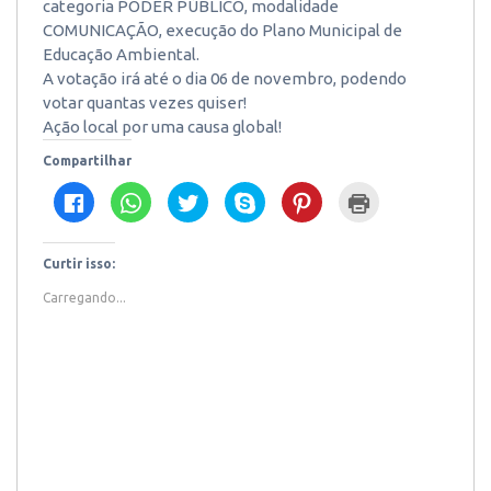
categoria PODER PÚBLICO, modalidade
COMUNICAÇÃO, execução do Plano Municipal de
Educação Ambiental.
A votação irá até o dia 06 de novembro, podendo
votar quantas vezes quiser!
Ação local por uma causa global!
Compartilhar
Clique
Clique
Clique
Clique
Clique
Clique
para
para
para
para
para
para
compartilhar
compartilhar
compartilhar
compartilhar
compartilhar
imprimir(abre
no
no
no
no
no
em
Facebook(abre
WhatsApp(abre
Twitter(abre
Skype(abre
Pinterest(abre
nova
em
em
em
em
em
janela)
Curtir isso:
nova
nova
nova
nova
nova
janela)
janela)
janela)
janela)
janela)
Carregando...