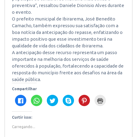
preventiva”, ressaltou Daniele Dionisio Alves durante
o evento.
O prefeito municipal de Ibirarema, José Benedito
Camacho, também expressou sua satisfação com a
boa notícia da antecipação do repasse, enfatizando o
impacto positivo que esse investimento terá na
qualidade de vida dos cidadãos de Ibirarema.
A antecipação desse recurso representa um passo
importante na melhoria dos serviços de saúde
oferecidos à população, fortalecendo a capacidade de
resposta do município frente aos desafios na área da
saúde pública.
Compartilhar
Clique
Clique
Clique
Clique
Clique
Clique
para
para
para
para
para
para
compartilhar
compartilhar
compartilhar
compartilhar
compartilhar
imprimir(abre
no
no
no
no
no
em
Facebook(abre
WhatsApp(abre
Twitter(abre
Skype(abre
Pinterest(abre
nova
em
em
em
em
em
janela)
Curtir isso:
nova
nova
nova
nova
nova
janela)
janela)
janela)
janela)
janela)
Carregando...