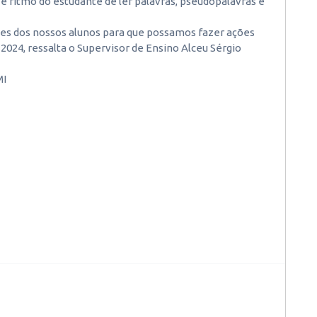
 e ritmo do estudante de ler palavras, pseudopalavras e
des dos nossos alunos para que possamos fazer ações
2024, ressalta o Supervisor de Ensino Alceu Sérgio
MI