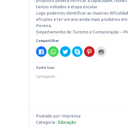
proposto poderá verificar a capacidade, fluidez
textos voltados à etapa escolar.
Logo podemos identificar as maiores dificulda
eficazes e ter um ano ainda mais produtivo em 
Pereira.
Departamento de Turismo e Comunicação – P
Compartilhar
Clique
Clique
Clique
Clique
Clique
Clique
para
para
para
para
para
para
compartilhar
compartilhar
compartilhar
compartilhar
compartilhar
imprimir(abre
no
no
no
no
no
em
Facebook(abre
WhatsApp(abre
Twitter(abre
Skype(abre
Pinterest(abre
nova
em
em
em
em
em
janela)
Curtir isso:
nova
nova
nova
nova
nova
janela)
janela)
janela)
janela)
janela)
Carregando...
Postado por:
Imprensa
Categoria :
Educação