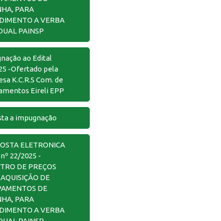
NHA, PARA
DIMENTO A VERBA
DUAL PAINSP
nação ao Edital
25 -Ofertado pela
sa K.C.R.S Com. de
amentos Eireli EPP
ta a impugnação
OSTA ELETRONICA
 nº 22/2025 -
STRO DE PREÇOS
 AQUISIÇÃO DE
PAMENTOS DE
NHA, PARA
DIMENTO A VERBA
DUAL PAINSP