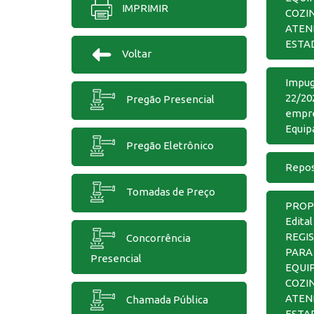
IMPRIMIR
COZI
ATEN
ESTA
Voltar
Impug
22/20
Pregão Presencial
empre
Equip
Pregão Eletrônico
Repos
Tomadas de Preço
PROP
Edital
REGI
Concorrência
PARA
Presencial
EQUI
COZI
ATEN
Chamada Pública
ESTA