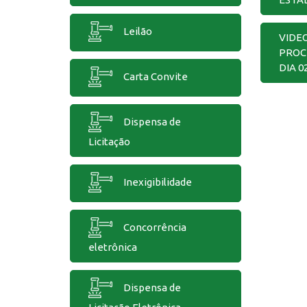
Leilão
VIDE
PROC
DIA 0
Carta Convite
Dispensa de
Licitação
Inexigibilidade
Concorrência
eletrônica
Dispensa de