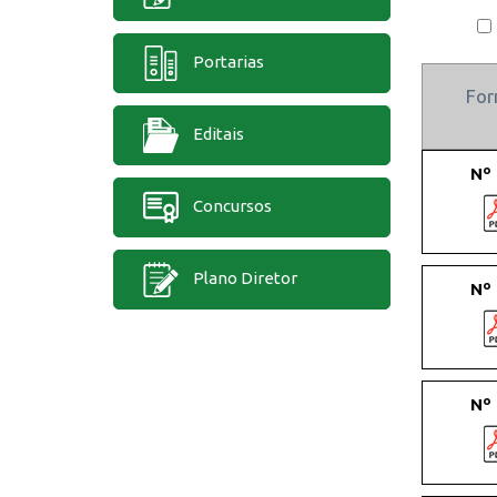
Portarias
Fo
Editais
Nº
Concursos
Plano Diretor
Nº
Nº