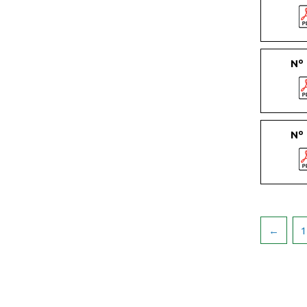
Nº
Nº
←
1